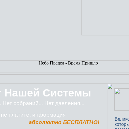
т Нашей Системы
. Нет собраний... Нет давления...
о не платите, информация
Велико
абсолютно БЕСПЛАТНО!
которы